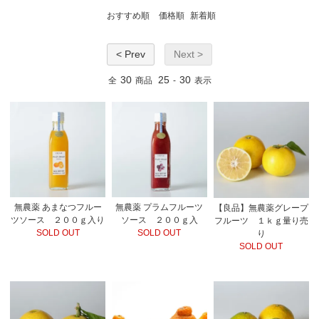
おすすめ順
価格順
新着順
< Prev
Next >
30
25
30
全
商品
-
表示
無農薬 あまなつフルー
無農薬 プラムフルーツ
【良品】無農薬グレープ
ツソース ２００ｇ入り
ソース ２００ｇ入
フルーツ １ｋｇ量り売
SOLD OUT
SOLD OUT
り
SOLD OUT