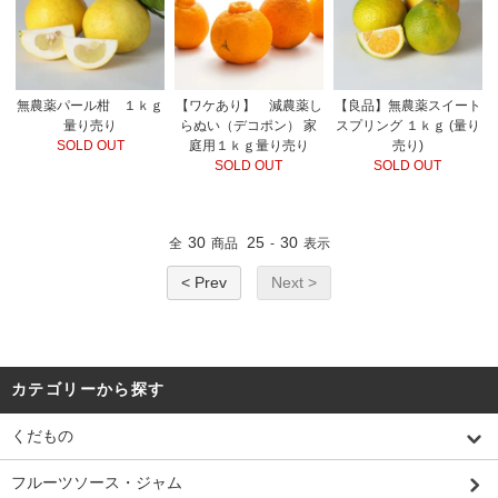
無農薬パール柑 １ｋｇ
【ワケあり】 減農薬し
【良品】無農薬スイート
量り売り
らぬい（デコポン） 家
スプリング １ｋｇ (量り
SOLD OUT
庭用１ｋｇ量り売り
売り)
SOLD OUT
SOLD OUT
30
25
30
全
商品
-
表示
< Prev
Next >
カテゴリーから探す
くだもの
フルーツソース・ジャム