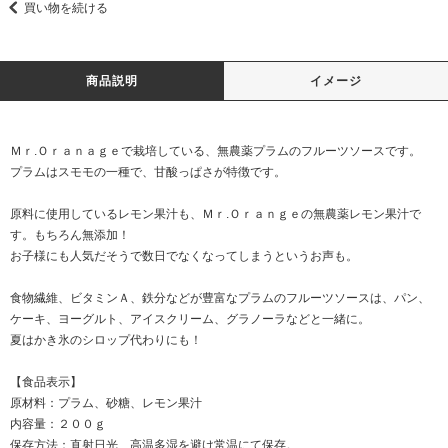
買い物を続ける
商品説明
イメージ
Ｍｒ.Ｏｒａｎａｇｅで栽培している、無農薬プラムのフルーツソースです。
プラムはスモモの一種で、甘酸っぱさが特徴です。
原料に使用しているレモン果汁も、Ｍｒ.Ｏｒａｎｇｅの無農薬レモン果汁で
す。もちろん無添加！
お子様にも人気だそうで数日でなくなってしまうというお声も。
食物繊維、ビタミンＡ、鉄分などが豊富なプラムのフルーツソースは、パン、
ケーキ、ヨーグルト、アイスクリーム、グラノーラなどと一緒に。
夏はかき氷のシロップ代わりにも！
【食品表示】
原材料：プラム、砂糖、レモン果汁
内容量：２００ｇ
保存方法：直射日光、高温多湿を避け常温にて保存。