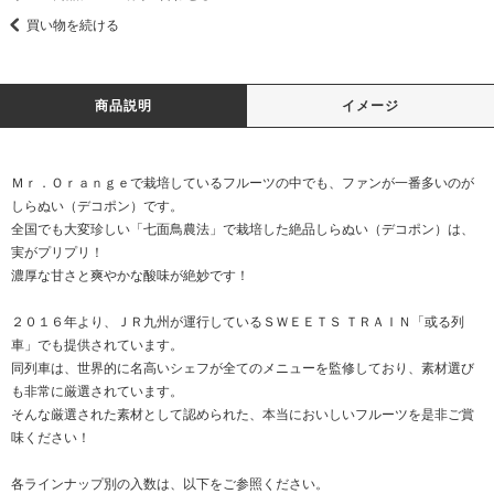
買い物を続ける
商品説明
イメージ
Ｍｒ．Ｏｒａｎｇｅで栽培しているフルーツの中でも、ファンが一番多いのが
しらぬい（デコポン）です。
全国でも大変珍しい「七面鳥農法」で栽培した絶品しらぬい（デコポン）は、
実がプリプリ！
濃厚な甘さと爽やかな酸味が絶妙です！
２０１６年より、ＪＲ九州が運行しているＳＷＥＥＴＳ ＴＲＡＩＮ「或る列
車」でも提供されています。
同列車は、世界的に名高いシェフが全てのメニューを監修しており、素材選び
も非常に厳選されています。
そんな厳選された素材として認められた、本当においしいフルーツを是非ご賞
味ください！
各ラインナップ別の入数は、以下をご参照ください。