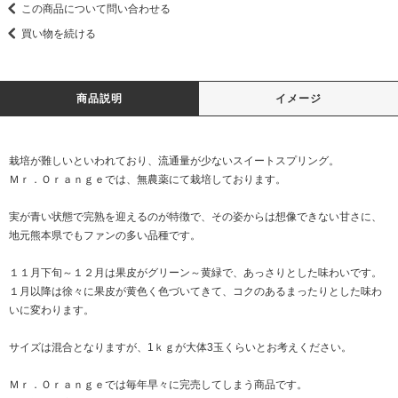
この商品について問い合わせる
買い物を続ける
商品説明
イメージ
栽培が難しいといわれており、流通量が少ないスイートスプリング。
Ｍｒ．Ｏｒａｎｇｅでは、無農薬にて栽培しております。
実が青い状態で完熟を迎えるのが特徴で、その姿からは想像できない甘さに、
地元熊本県でもファンの多い品種です。
１１月下旬～１２月は果皮がグリーン～黄緑で、あっさりとした味わいです。
１月以降は徐々に果皮が黄色く色づいてきて、コクのあるまったりとした味わ
いに変わります。
サイズは混合となりますが、1ｋｇが大体3玉くらいとお考えください。
Ｍｒ．Ｏｒａｎｇｅでは毎年早々に完売してしまう商品です。