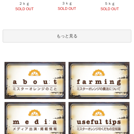
３ｋｇ
２ｋｇ
５ｋｇ
SOLD OUT
SOLD OUT
SOLD OUT
もっと見る